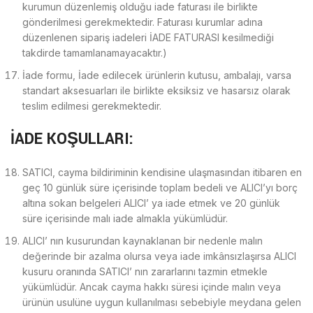
kurumun düzenlemiş olduğu iade faturası ile birlikte
gönderilmesi gerekmektedir. Faturası kurumlar adına
düzenlenen sipariş iadeleri İADE FATURASI kesilmediği
takdirde tamamlanamayacaktır.)
İade formu, İade edilecek ürünlerin kutusu, ambalajı, varsa
standart aksesuarları ile birlikte eksiksiz ve hasarsız olarak
teslim edilmesi gerekmektedir.
İADE KOŞULLARI:
SATICI, cayma bildiriminin kendisine ulaşmasından itibaren en
geç 10 günlük süre içerisinde toplam bedeli ve ALICI’yı borç
altına sokan belgeleri ALICI’ ya iade etmek ve 20 günlük
süre içerisinde malı iade almakla yükümlüdür.
ALICI’ nın kusurundan kaynaklanan bir nedenle malın
değerinde bir azalma olursa veya iade imkânsızlaşırsa ALICI
kusuru oranında SATICI’ nın zararlarını tazmin etmekle
yükümlüdür. Ancak cayma hakkı süresi içinde malın veya
ürünün usulüne uygun kullanılması sebebiyle meydana gelen