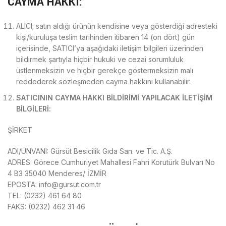
CAYMA HAKKI:
ALICI; satın aldığı ürünün kendisine veya gösterdiği adresteki
kişi/kuruluşa teslim tarihinden itibaren 14 (on dört) gün
içerisinde, SATICI’ya aşağıdaki iletişim bilgileri üzerinden
bildirmek şartıyla hiçbir hukuki ve cezai sorumluluk
üstlenmeksizin ve hiçbir gerekçe göstermeksizin malı
reddederek sözleşmeden cayma hakkını kullanabilir.
SATICININ CAYMA HAKKI BİLDİRİMİ YAPILACAK İLETİŞİM
BİLGİLERİ:
ŞİRKET
ADI/UNVANI: Gürsüt Besicilik Gıda San. ve Tic. A.Ş.
ADRES: Görece Cumhuriyet Mahallesi Fahri Korutürk Bulvarı No
4 B3 35040 Menderes/ İZMİR
EPOSTA: info@gursut.com.tr
TEL: (0232) 461 64 80
FAKS: (0232) 462 31 46