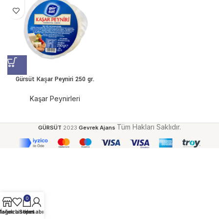
Gürsüt Kaşar Peyniri 250 gr.
Kaşar Peynirleri
Tüm Hakları Saklıdır.
GÜRSÜT
2023
Gevrek Ajans
0
ağaza
İstek Listem
Sepet
Hesabım