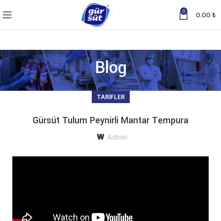
0
0.00
₺
Blog
TARIFLER
Gürsüt Tulum Peynirli Mantar Tempura
Admin