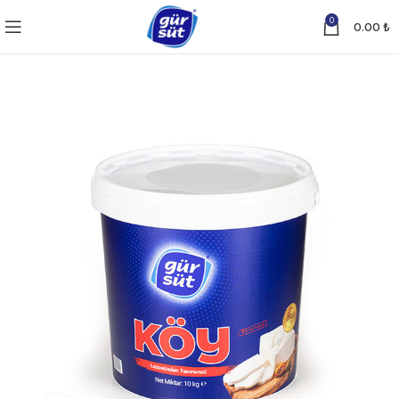
0
0.00
₺