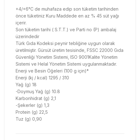
+4/+6°C de muhafaza edip son tüketim tarihinden
önce tüketiniz Kuru Maddede en az % 45 süt yağı
içerir.
Son tüketim tarihi ( S.T.T.) ve Parti no (P) ambalaj
üzerindedir
Türk Gıda Kodeksi peynir tebliğine uygun olarak
üretilmiştir. Gürsüt üretim tesisinde, FSSC 22000 Gıda
Güvenliği Yönetim Sistemi, ISO 9001Kalite Yönetim
Sistemi ve Helal Yönetim Sistemi uygulanmaktadır.
Enerji ve Besin Öğeleri (100 g için)*
Enerji (kj / kcal) 1295 / 310
Yağ (g) 18
-Doymuş Yağ (g) 10.8
Karbonhidrat (g) 2,1
-Şekerler (g) 1,3
Protein (g) 22,5
Tuz (g) 0,90