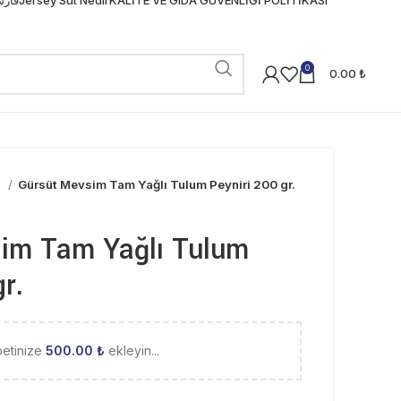
0
0.00
₺
r
Gürsüt Mevsim Tam Yağlı Tulum Peyniri 200 gr.
im Tam Yağlı Tulum
r.
petinize
500.00
₺
ekleyin...