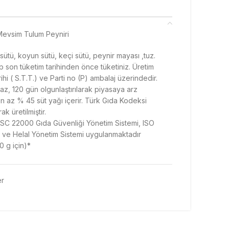
 Mevsim Tulum Peyniri
 sütü, koyun sütü, keçi sütü, peynir mayası ,tuz.
son tüketim tarihinden önce tüketiniz. Üretim
arihi ( S.T.T.) ve Parti no (P) ambalaj üzerindedir.
az, 120 gün olgunlaştırılarak piyasaya arz
n az % 45 süt yağı içerir. Türk Gıda Kodeksi
k üretilmiştir.
FSSC 22000 Gıda Güvenliği Yönetim Sistemi, ISO
i ve Helal Yönetim Sistemi uygulanmaktadır
0 g için)*
er