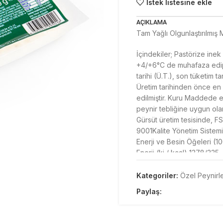
İstek listesine ekle
AÇIKLAMA
Tam Yağlı Olgunlaştırılmış
İçindekiler; Pastörize inek
+4/+6°C de muhafaza edip 
tarihi (Ü.T.), son tüketim t
Üretim tarihinden önce en 
edilmiştir. Kuru Maddede e
peynir tebliğine uygun olara
Gürsüt üretim tesisinde, 
9001Kalite Yönetim Sistem
Enerji ve Besin Öğeleri (10
Enerji (kj / kcal) 1378/335
Yağ (g) 28,0
-Doymuş Yağ (g) 16
Kategoriler:
Özel Peynirl
Karbonhidrat (g) 1,7
Paylaş:
-Şekerler (g) 0,5
Protein (g) 21,9
Tuz (g) 2,5