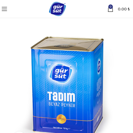
0
0.00
₺