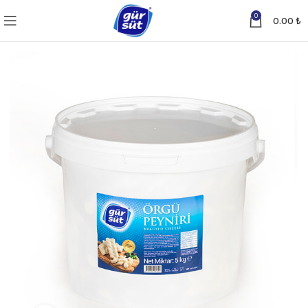
0
0.00
₺