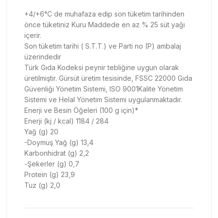
+4/+6°C de muhafaza edip son tüketim tarihinden
önce tüketiniz Kuru Maddede en az % 25 süt yağı
içerir.
Son tüketim tarihi ( S.T.T.) ve Parti no (P) ambalaj
üzerindedir
Türk Gıda Kodeksi peynir tebliğine uygun olarak
üretilmiştir. Gürsüt üretim tesisinde, FSSC 22000 Gıda
Güvenliği Yönetim Sistemi, ISO 9001Kalite Yönetim
Sistemi ve Helal Yönetim Sistemi uygulanmaktadır.
Enerji ve Besin Öğeleri (100 g için)*
Enerji (kj / kcal) 1184 / 284
Yağ (g) 20
-Doymuş Yağ (g) 13,4
Karbonhidrat (g) 2,2
-Şekerler (g) 0,7
Protein (g) 23,9
Tuz (g) 2,0